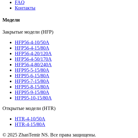
FAQ
Контакты
Модели
Закрытые модели (HFP)
HFP56-4-10/50A
HFP56-4-15/80A
HFP56-4-20/120A
HFP56-4-50/170A
HFP56-4-80/240A
HFP95-5-15/80A
HFP95-6-15/80A
HFP95-7-15/80A
HFP95-8-15/80A
HFP95-9-15/80A
HFP95-10-15/80A
Открытые модели (HTR)
HTR-4-10/50A
HTR-4-15/80A
© 2025 ZhanTemir NS. Все права защищены.